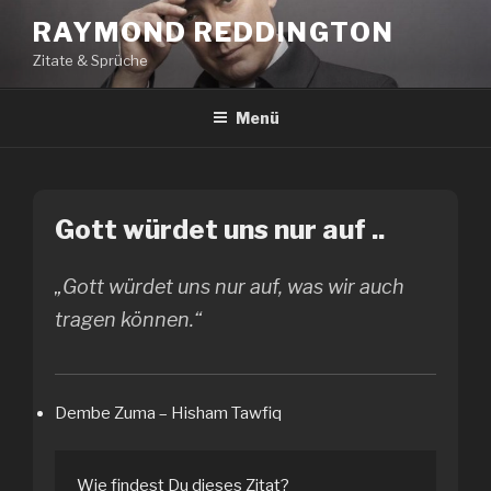
Zum
RAYMOND REDDINGTON
Inhalt
Zitate & Sprüche
springen
Menü
Gott würdet uns nur auf ..
„Gott würdet uns nur auf, was wir auch
tragen können.“
Dembe Zuma – Hisham Tawfiq
Wie findest Du dieses Zitat?