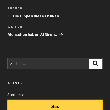
Beitragsnavigation
Vorheriger
ZURÜCK
Beitrag
Die Lippen dieses Küken ..
Nächster
WEITER
Beitrag
Menschen haben Affären ..
Suche
Suche
nach:
ZITATE
Startseite
Shop