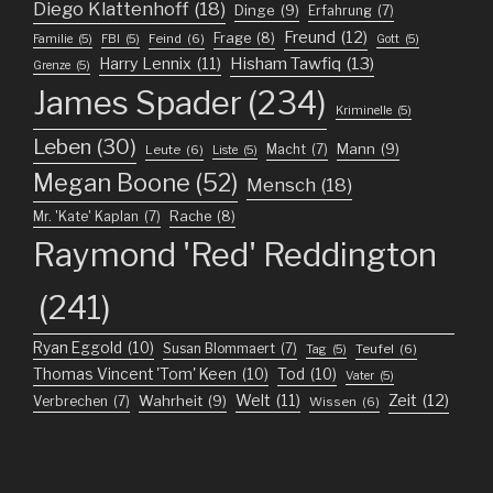
Diego Klattenhoff
(18)
Dinge
(9)
Erfahrung
(7)
Freund
(12)
Frage
(8)
Feind
(6)
Familie
(5)
FBI
(5)
Gott
(5)
Harry Lennix
(11)
Hisham Tawfiq
(13)
Grenze
(5)
James Spader
(234)
Kriminelle
(5)
Leben
(30)
Mann
(9)
Macht
(7)
Leute
(6)
Liste
(5)
Megan Boone
(52)
Mensch
(18)
Mr. 'Kate' Kaplan
(7)
Rache
(8)
Raymond 'Red' Reddington
(241)
Ryan Eggold
(10)
Susan Blommaert
(7)
Teufel
(6)
Tag
(5)
Thomas Vincent 'Tom' Keen
(10)
Tod
(10)
Vater
(5)
Welt
(11)
Zeit
(12)
Wahrheit
(9)
Verbrechen
(7)
Wissen
(6)