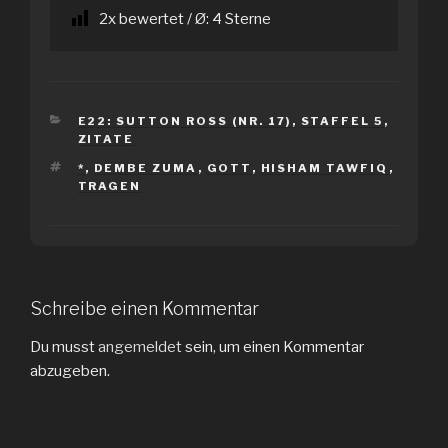
2
x bewertet / Ø:
4
Sterne
KATEGORIEN
E22: SUTTON ROSS (NR. 17)
,
STAFFEL 5
,
ZITATE
SCHLAGWÖRTER
*
,
DEMBE ZUMA
,
GOTT
,
HISHAM TAWFIQ
,
TRAGEN
Schreibe einen Kommentar
Du musst
angemeldet
sein, um einen Kommentar
abzugeben.