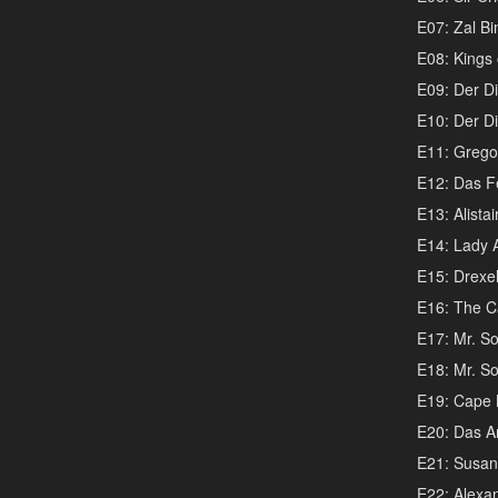
E07: Zal Bi
E08: Kings 
E09: Der Dir
E10: Der Dir
E11: Gregor
E12: Das F
E13: Alistai
E14: Lady A
E15: Drexel
E16: The C
E17: Mr. So
E18: Mr. So
E19: Cape
E20: Das Ar
E21: Susan
E22: Alexand