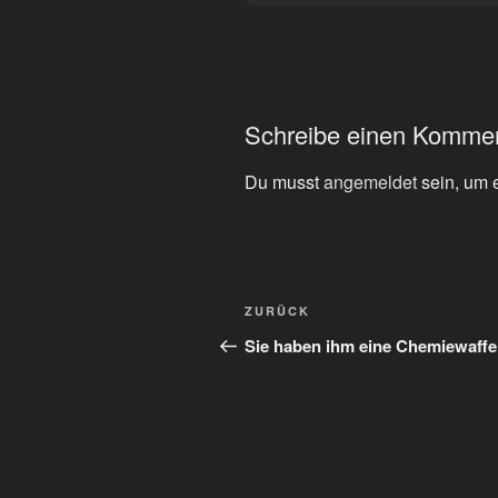
Schreibe einen Komme
Du musst
angemeldet
sein, um 
Beitragsnavigation
Vorheriger
ZURÜCK
Beitrag
Sie haben ihm eine Chemiewaffe 