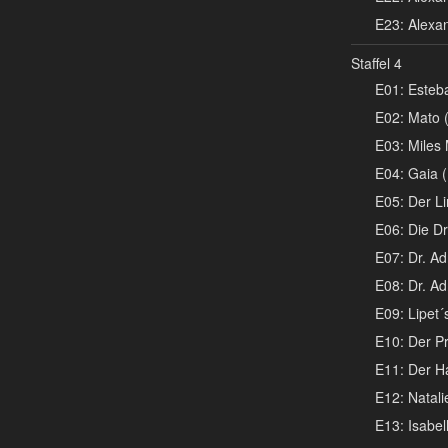
E23: Alexand
Staffel 4
E01: Esteba
E02: Mato (
E03: Miles 
E04: Gaia (
E05: Der Li
E06: Die Dr
E07: Dr. Ad
E08: Dr. Ad
E09: Lipet
E10: Der Pr
E11: Der H
E12: Natali
E13: Isabel