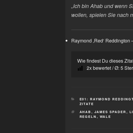
„Ich bin Ahab und wenn Si
wollen, spielen Sie nach 
Raymond ‚Red‘ Reddington 
Wie findest Du dieses Zita
2
x bewertet / Ø:
5
Ste
KATEGORIEN
E01: RAYMOND REDDING
ZITATE
SCHLAGWÖRTER
AHAB
,
JAMES SPADER
,
L
REGELN
,
WALE