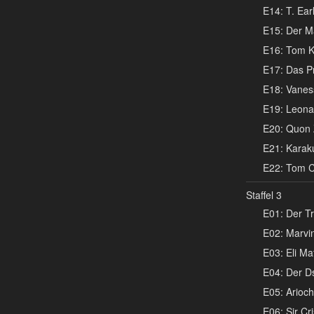
E14: T. Earl
E15: Der Ma
E16: Tom K
E17: Das Pr
E18: Vanes
E19: Leonar
E20: Quon 
E21: Karaku
E22: Tom Co
Staffel 3
E01: Der Tr
E02: Marvin
E03: Eli Mat
E04: Der Ds
E05: Arioch
E06: Sir Cri