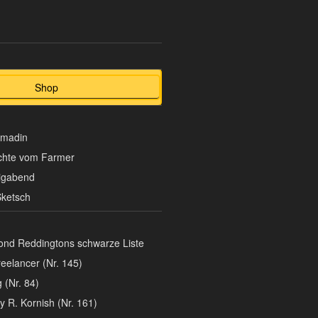
Shop
omadin
chte vom Farmer
ligabend
ketsch
nd Reddingtons schwarze Liste
eelancer (Nr. 145)
 (Nr. 84)
y R. Kornish (Nr. 161)