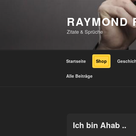
Zum
Inhalt
RAYMOND 
springen
Zitate & Sprüche
Startseite
Shop
Geschic
Alle Beiträge
Ich bin Ahab ..