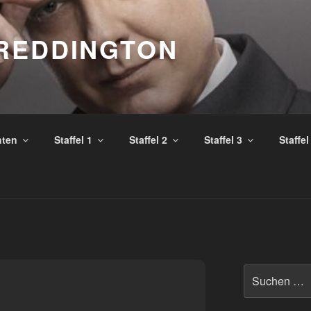
REDDINGTON
hten
Staffel 1
Staffel 2
Staffel 3
Staffel
Suche
nach: