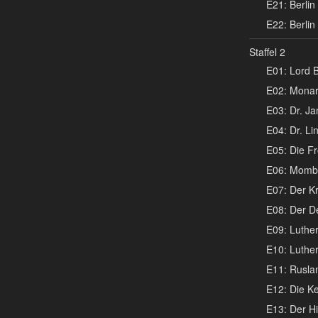
E21: Berlin 
E22: Berlin 
Staffel 2
E01: Lord B
E02: Monar
E03: Dr. Ja
E04: Dr. Li
E05: Die Fr
E06: Mombas
E07: Der K
E08: Der De
E09: Luther 
E10: Luther 
E11: Ruslan
E12: Die Ke
E13: Der Hi