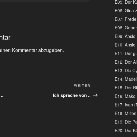
E05: Der Ku
E06: Gina 
E07: Freder
E08: Genera
ntar
E09: Anslo G
E10: Anslo G
einen Kommentar abzugeben.
E11: Der gu
E12: Der Al
E13: Die Cy
E14: Madeli
Nächster
WEITER
E15: Der Ri
Beitrag
..
Ich spreche von ..
E16: Mako 
E17: Ivan (
E18: Milton
E19: Die Pa
E20: Der K