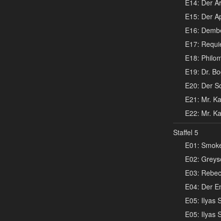
E14: Der Ar
E15: Der Ap
E16: Dembe
E17: Requ
E18: Philom
E19: Dr. Bo
E20: Der Sc
E21: Mr. Kap
E22: Mr. Kap
Staffel 5
E01: Smoke
E02: Greyso
E03: Rebecc
E04: Der En
E05: Ilyas 
E05: Ilyas 