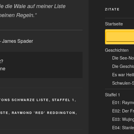
e die Wale auf meiner Liste
ZITATE
meinen Regeln.“
Startseite
– James Spader
Geschichten
Die See-N
t?
Die Geschi
rne
Es war Hei
Schwulen-S
Staffel 1
TONS SCHWARZE LISTE
,
STAFFEL 1
,
E01: Raymo
E02: Der Fr
ISTE
,
RAYMOND 'RED' REDDINGTON
,
E03: Wujing
E04: Stanle