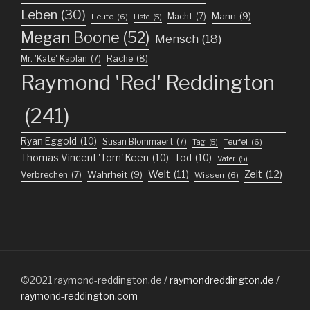
Leben
(30)
Mann
(9)
Macht
(7)
Leute
(6)
Liste
(5)
Megan Boone
(52)
Mensch
(18)
Mr. 'Kate' Kaplan
(7)
Rache
(8)
Raymond 'Red' Reddington
(241)
Ryan Eggold
(10)
Susan Blommaert
(7)
Teufel
(6)
Tag
(5)
Thomas Vincent 'Tom' Keen
(10)
Tod
(10)
Vater
(5)
Welt
(11)
Zeit
(12)
Wahrheit
(9)
Verbrechen
(7)
Wissen
(6)
©2021
raymond-reddington.de
/ raymondreddington.de /
raymond-reddington.com