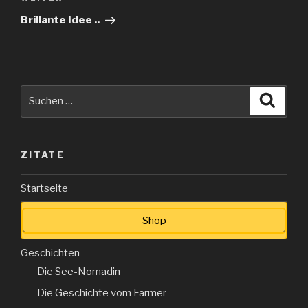
Beitrag
Brillante Idee ..
Suche
Suche
nach:
ZITATE
Startseite
Shop
Geschichten
Die See-Nomadin
Die Geschichte vom Farmer