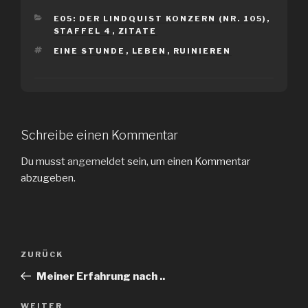
KATEGORIEN
E05: DER LINDQUIST KONZERN (NR. 105)
,
STAFFEL 4
,
ZITATE
SCHLAGWÖRTER
EINE STUNDE
,
LEBEN
,
RUINIEREN
Schreibe einen Kommentar
Du musst
angemeldet
sein, um einen Kommentar
abzugeben.
Beitragsnavigation
Vorheriger
ZURÜCK
Beitrag
Meiner Erfahrung nach ..
Nächster
WEITER