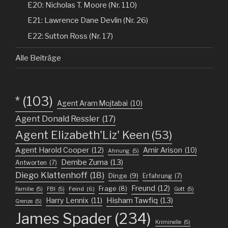
E20: Nicholas T. Moore (Nr. 110)
E21: Lawrence Dane Devlin (Nr. 26)
E22: Sutton Ross (Nr. 17)
Alle Beiträge
*
(103)
Agent Aram Mojtabai
(10)
Agent Donald Ressler
(17)
Agent Elizabeth'Liz' Keen
(53)
Agent Harold Cooper
(12)
Amir Arison
(10)
Ahnung
(5)
Dembe Zuma
(13)
Antworten
(7)
Diego Klattenhoff
(18)
Dinge
(9)
Erfahrung
(7)
Freund
(12)
Frage
(8)
Feind
(6)
Familie
(5)
FBI
(5)
Gott
(5)
Harry Lennix
(11)
Hisham Tawfiq
(13)
Grenze
(5)
James Spader
(234)
Kriminelle
(5)