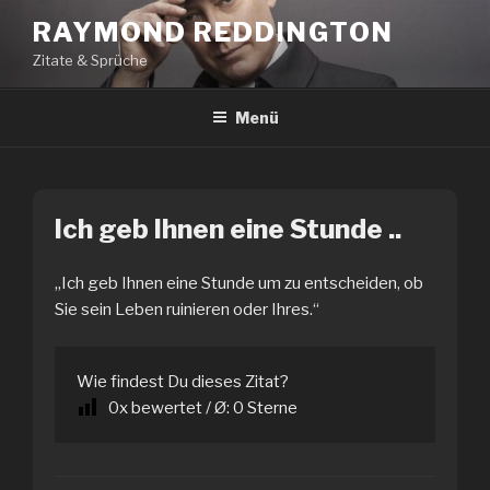
Zum
RAYMOND REDDINGTON
Inhalt
Zitate & Sprüche
springen
Menü
Ich geb Ihnen eine Stunde ..
„Ich geb Ihnen eine Stunde um zu entscheiden, ob
Sie sein Leben ruinieren oder Ihres.“
Wie findest Du dieses Zitat?
0
x bewertet / Ø:
0
Sterne