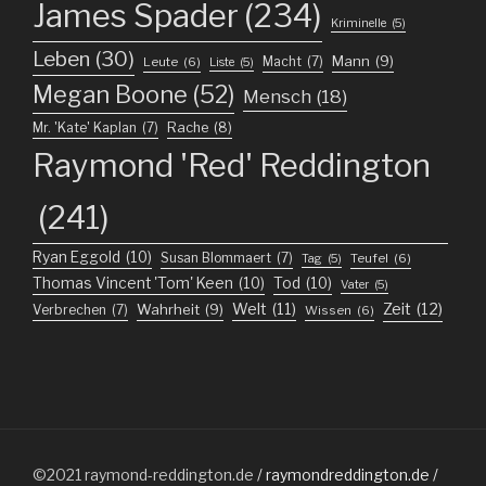
James Spader
(234)
Kriminelle
(5)
Leben
(30)
Mann
(9)
Macht
(7)
Leute
(6)
Liste
(5)
Megan Boone
(52)
Mensch
(18)
Mr. 'Kate' Kaplan
(7)
Rache
(8)
Raymond 'Red' Reddington
(241)
Ryan Eggold
(10)
Susan Blommaert
(7)
Teufel
(6)
Tag
(5)
Thomas Vincent 'Tom' Keen
(10)
Tod
(10)
Vater
(5)
Welt
(11)
Zeit
(12)
Wahrheit
(9)
Verbrechen
(7)
Wissen
(6)
©2021
raymond-reddington.de
/ raymondreddington.de /