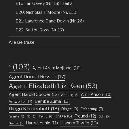
E19: Ian Gavey (Nr. 13) | Teil 2
E20: Nicholas T. Moore (Nr. 110)
E21: Lawrence Dane Devlin (Nr. 26)
E22: Sutton Ross (Nr. 17)
Alle Beiträge
*
(103)
Agent Aram Mojtabai
(10)
Agent Donald Ressler
(17)
Agent Elizabeth'Liz' Keen
(53)
Agent Harold Cooper
(12)
Amir Arison
(10)
Ahnung
(5)
Dembe Zuma
(13)
Antworten
(7)
Diego Klattenhoff
(18)
Dinge
(9)
Erfahrung
(7)
Freund
(12)
Frage
(8)
Feind
(6)
Familie
(5)
FBI
(5)
Gott
(5)
Harry Lennix
(11)
Hisham Tawfiq
(13)
Grenze
(5)