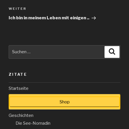
Nächster
WEITER
Beitrag
Ich bin in meinem Leben mit einigen ..
Suche
Suche
nach:
ZITATE
Startseite
Shop
Geschichten
Die See-Nomadin