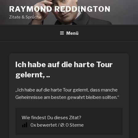
Zum
RAYMOND REDDINGTON
Inhalt
Zitate & Sprüche
springen
Menü
Ich habe auf die harte Tour
gelernt, ..
„Ich habe auf die harte Tour gelernt, dass manche
Geheimnisse am besten gewahrt bleiben sollten.“
Wie findest Du dieses Zitat?
0
x bewertet / Ø:
0
Sterne