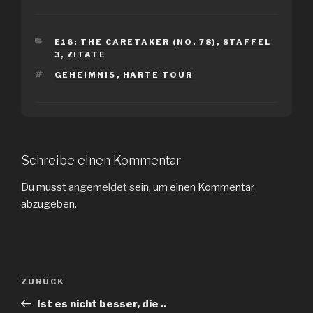
KATEGORIEN
E16: THE CARETAKER (NO. 78)
,
STAFFEL
3
,
ZITATE
SCHLAGWÖRTER
GEHEIMNIS
,
HARTE TOUR
Schreibe einen Kommentar
Du musst
angemeldet
sein, um einen Kommentar
abzugeben.
Beitragsnavigation
Vorheriger
ZURÜCK
Beitrag
Ist es nicht besser, die ..