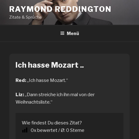
Zum
RAYMOND REDDINGTON
Inhalt
Zitate & Sprüche
springen
Menü
Ich hasse Mozart ..
Red:
„Ich hasse Mozart.“
Liz:
„Dann streiche ich ihn mal von der
Weihnachtsliste.“
Wie findest Du dieses Zitat?
0
x bewertet / Ø:
0
Sterne