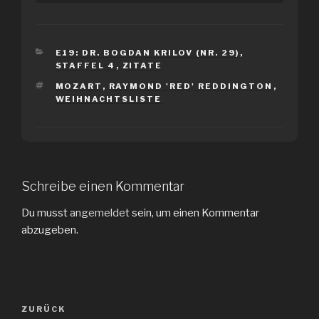
KATEGORIEN
E19: DR. BOGDAN KRILOV (NR. 29)
,
STAFFEL 4
,
ZITATE
SCHLAGWÖRTER
MOZART
,
RAYMOND 'RED' REDDINGTON
,
WEIHNACHTSLISTE
Schreibe einen Kommentar
Du musst
angemeldet
sein, um einen Kommentar
abzugeben.
Beitragsnavigation
Vorheriger
ZURÜCK