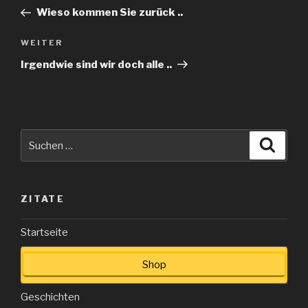
Beitrag
Wieso kommen Sie zurück ..
Nächster
WEITER
Beitrag
Irgendwie sind wir doch alle ..
Suche
Suche
nach:
ZITATE
Startseite
Shop
Geschichten