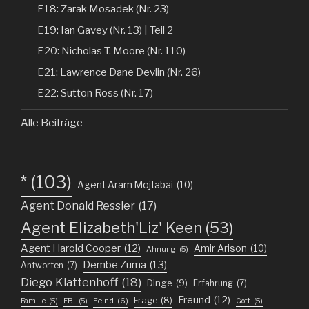
E18: Zarak Mosadek (Nr. 23)
E19: Ian Gavey (Nr. 13) | Teil 2
E20: Nicholas T. Moore (Nr. 110)
E21: Lawrence Dane Devlin (Nr. 26)
E22: Sutton Ross (Nr. 17)
Alle Beiträge
*
(103)
Agent Aram Mojtabai
(10)
Agent Donald Ressler
(17)
Agent Elizabeth'Liz' Keen
(53)
Agent Harold Cooper
(12)
Amir Arison
(10)
Ahnung
(5)
Dembe Zuma
(13)
Antworten
(7)
Diego Klattenhoff
(18)
Dinge
(9)
Erfahrung
(7)
Freund
(12)
Frage
(8)
Feind
(6)
Familie
(5)
FBI
(5)
Gott
(5)