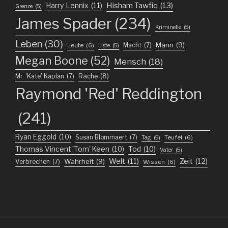
Harry Lennix
(11)
Hisham Tawfiq
(13)
Grenze
(5)
James Spader
(234)
Kriminelle
(5)
Leben
(30)
Mann
(9)
Macht
(7)
Leute
(6)
Liste
(5)
Megan Boone
(52)
Mensch
(18)
Mr. 'Kate' Kaplan
(7)
Rache
(8)
Raymond 'Red' Reddington
(241)
Ryan Eggold
(10)
Susan Blommaert
(7)
Teufel
(6)
Tag
(5)
Thomas Vincent 'Tom' Keen
(10)
Tod
(10)
Vater
(5)
Welt
(11)
Zeit
(12)
Wahrheit
(9)
Verbrechen
(7)
Wissen
(6)