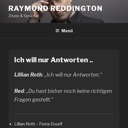
Zum
RAYMOND REDDINGTON
Inhalt
Zitate & Sprüche
springen
Menü
Ich will nur Antworten ..
Lillian Roth
: „Ich will nur Antworten.“
Red
: „Du hast bisher noch keine richtigen
Fragen gestellt.“
Lillian Roth – Fiona Dourif