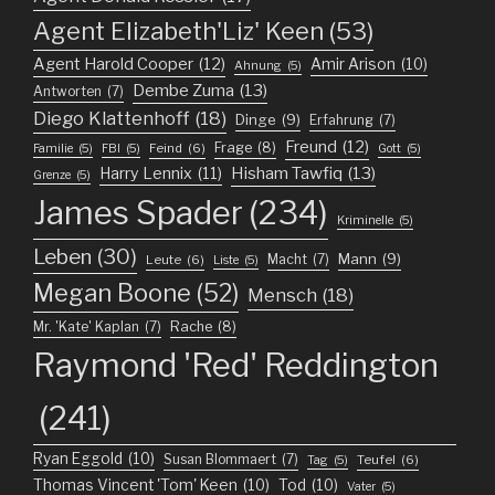
Agent Elizabeth'Liz' Keen
(53)
Agent Harold Cooper
(12)
Amir Arison
(10)
Ahnung
(5)
Dembe Zuma
(13)
Antworten
(7)
Diego Klattenhoff
(18)
Dinge
(9)
Erfahrung
(7)
Freund
(12)
Frage
(8)
Feind
(6)
Familie
(5)
FBI
(5)
Gott
(5)
Harry Lennix
(11)
Hisham Tawfiq
(13)
Grenze
(5)
James Spader
(234)
Kriminelle
(5)
Leben
(30)
Mann
(9)
Macht
(7)
Leute
(6)
Liste
(5)
Megan Boone
(52)
Mensch
(18)
Mr. 'Kate' Kaplan
(7)
Rache
(8)
Raymond 'Red' Reddington
(241)
Ryan Eggold
(10)
Susan Blommaert
(7)
Teufel
(6)
Tag
(5)
Thomas Vincent 'Tom' Keen
(10)
Tod
(10)
Vater
(5)