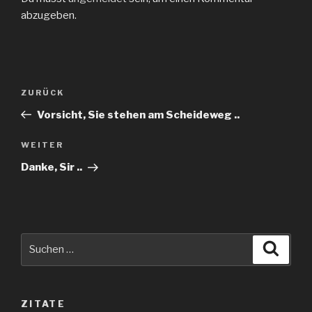
abzugeben.
Beitragsnavigation
Vorheriger
ZURÜCK
Beitrag
Vorsicht, Sie stehen am Scheideweg ..
Nächster
WEITER
Beitrag
Danke, Sir ..
Suche
Suche
nach:
ZITATE