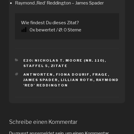
Raymond ‚Red‘ Reddington – James Spader
Wie findest Du dieses Zitat?
0
x bewertet / Ø:
0
Sterne
KATEGORIEN
E20: NICHOLAS T. MOORE (NR. 110)
,
STAFFEL 5
,
ZITATE
SCHLAGWÖRTER
ANTWORTEN
,
FIONA DOURIF
,
FRAGE
,
JAMES SPADER
,
LILLIAN ROTH
,
RAYMOND
'RED' REDDINGTON
Schreibe einen Kommentar
Du musst
angemeldet
sein, um einen Kommentar