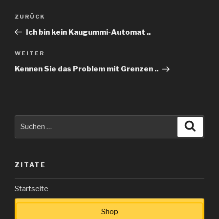
Beitragsnavigation
Vorheriger
ZURÜCK
Beitrag
Ich bin kein Kaugummi-Automat ..
Nächster
WEITER
Beitrag
Kennen Sie das Problem mit Grenzen ..
Suche
Suche
nach:
ZITATE
Startseite
Shop