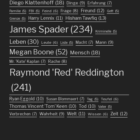
Diego Klattenhoff
(18)
Dinge
(9)
Erfahrung
(7)
Freund
(12)
Frage
(8)
Feind
(6)
Familie
(5)
FBI
(5)
Gott
(5)
Harry Lennix
(11)
Hisham Tawfiq
(13)
Grenze
(5)
James Spader
(234)
Kriminelle
(5)
Leben
(30)
Mann
(9)
Macht
(7)
Leute
(6)
Liste
(5)
Megan Boone
(52)
Mensch
(18)
Mr. 'Kate' Kaplan
(7)
Rache
(8)
Raymond 'Red' Reddington
(241)
Ryan Eggold
(10)
Susan Blommaert
(7)
Teufel
(6)
Tag
(5)
Thomas Vincent 'Tom' Keen
(10)
Tod
(10)
Vater
(5)
Welt
(11)
Zeit
(12)
Wahrheit
(9)
Verbrechen
(7)
Wissen
(6)