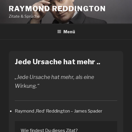
Zum
RAYMOND REDDINGTON
Inhalt
Zitate & Sprüche
springen
Menü
Jede Ursache hat mehr ..
„Jede Ursache hat mehr, als eine
Wirkung.“
Raymond ‚Red‘ Reddington – James Spader
Wie findest Du dieses Zitat?