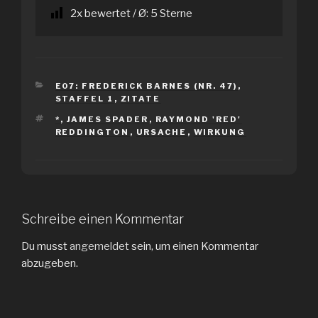
2
x bewertet / Ø:
5
Sterne
KATEGORIEN
E07: FREDERICK BARNES (NR. 47)
,
STAFFEL 1
,
ZITATE
SCHLAGWÖRTER
*
,
JAMES SPADER
,
RAYMOND 'RED'
REDDINGTON
,
URSACHE
,
WIRKUNG
Schreibe einen Kommentar
Du musst
angemeldet
sein, um einen Kommentar
abzugeben.