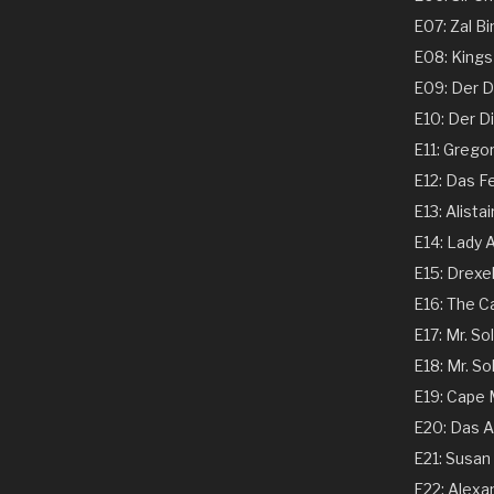
E07: Zal Bi
E08: Kings 
E09: Der Dir
E10: Der Dir
E11: Gregor
E12: Das Fe
E13: Alistai
E14: Lady A
E15: Drexel
E16: The C
E17: Mr. Sol
E18: Mr. Sol
E19: Cape
E20: Das A
E21: Susan 
E22: Alexand