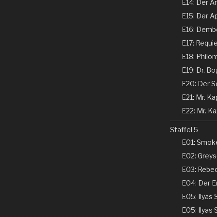
E14: Der Ar
E15: Der Ap
E16: Dembe
E17: Requi
E18: Philom
E19: Dr. Bo
E20: Der Sc
E21: Mr. Kap
E22: Mr. Kap
Staffel 5
E01: Smoke
E02: Greyso
E03: Rebecc
E04: Der En
E05: Ilyas 
E05: Ilyas 