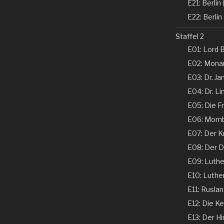
E21: Berlin (
E22: Berlin 
Staffel 2
E01: Lord B
E02: Monar
E03: Dr. Ja
E04: Dr. Li
E05: Die Fr
E06: Momba
E07: Der K
E08: Der De
E09: Luther 
E10: Luther 
E11: Ruslan
E12: Die Ke
E13: Der Hi