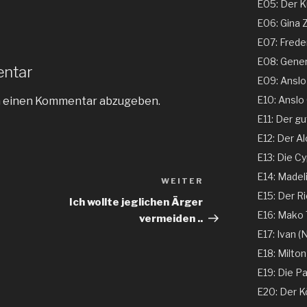
E05: Der Ku
E06: Gina 
E07: Freder
E08: Genera
entar
E09: Anslo G
E10: Anslo G
m einen Kommentar abzugeben.
E11: Der gu
E12: Der Al
E13: Die Cy
E14: Madeli
WEITER
Nächster
E15: Der Ri
Beitrag
Ich wollte jeglichen Ärger
E16: Mako T
vermeiden ..
E17: Ivan (N
E18: Milton
E19: Die Pa
E20: Der K