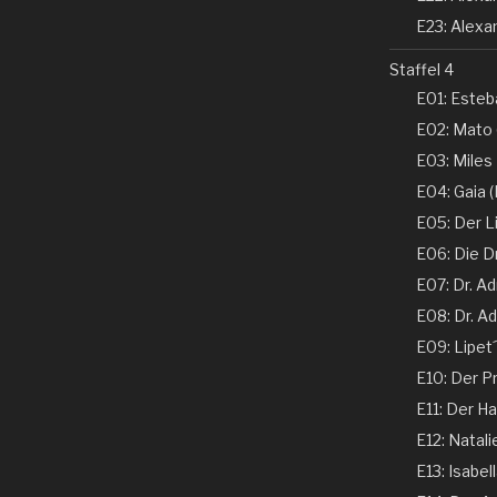
E23: Alexan
Staffel 4
E01: Esteba
E02: Mato 
E03: Miles
E04: Gaia (N
E05: Der Li
E06: Die D
E07: Dr. Ad
E08: Dr. Ad
E09: Lipet
E10: Der Pr
E11: Der Ha
E12: Natali
E13: Isabel