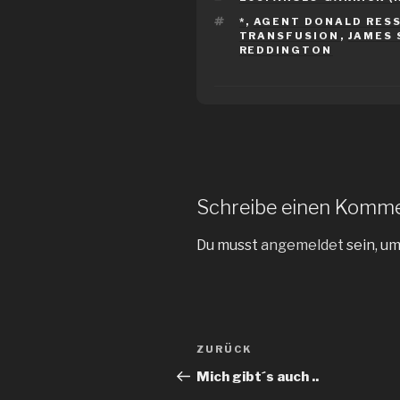
SCHLAGWÖRTER
*
,
AGENT DONALD RES
TRANSFUSION
,
JAMES 
REDDINGTON
Schreibe einen Komm
Du musst
angemeldet
sein, u
Beitragsnavigation
Vorheriger
ZURÜCK
Beitrag
Mich gibt´s auch ..