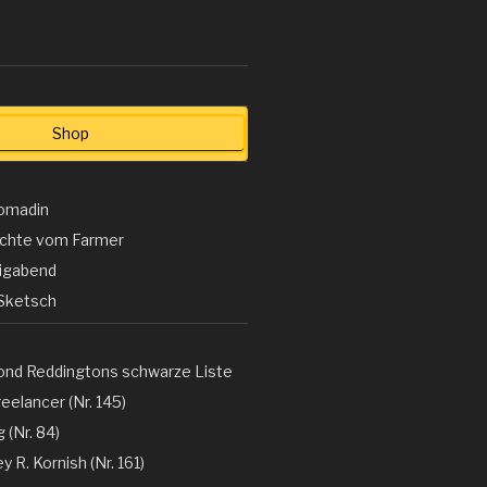
Shop
omadin
ichte vom Farmer
ligabend
Sketsch
ond Reddingtons schwarze Liste
eelancer (Nr. 145)
 (Nr. 84)
y R. Kornish (Nr. 161)