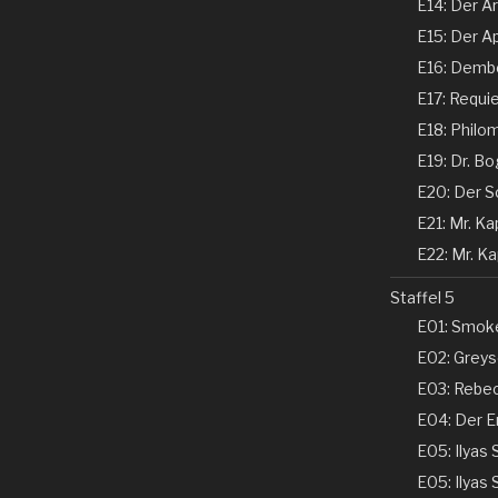
E14: Der Ar
E15: Der Ap
E16: Dembe
E17: Requi
E18: Philom
E19: Dr. Bo
E20: Der Sc
E21: Mr. Kap
E22: Mr. Kap
Staffel 5
E01: Smoke
E02: Greyso
E03: Rebecc
E04: Der En
E05: Ilyas 
E05: Ilyas 