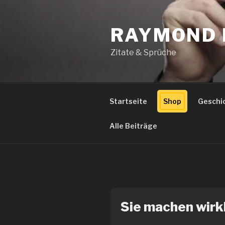
Zum
Inhalt
RAYMOND 
springen
Zitate & Sprüche
Startseite
Shop
Geschi
Alle Beiträge
Sie machen wirkli