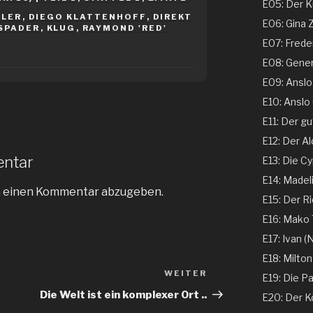
E05: Der Ku
SLER
,
DIEGO KLATTENHOFF
,
DIREKT
E06: Gina 
SPADER
,
KLUG
,
RAYMOND 'RED'
E07: Freder
E08: Genera
E09: Anslo G
E10: Anslo G
E11: Der gu
E12: Der Al
entar
E13: Die Cy
E14: Madeli
m einen Kommentar abzugeben.
E15: Der Ri
E16: Mako T
E17: Ivan (N
E18: Milton
WEITER
Nächster
E19: Die Pa
Beitrag
Die Welt ist ein komplexer Ort ..
E20: Der K