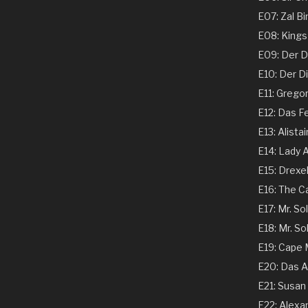
E07: Zal Bi
E08: Kings 
E09: Der Dir
E10: Der Dir
E11: Gregor
E12: Das Fe
E13: Alistai
E14: Lady A
E15: Drexel
E16: The C
E17: Mr. Sol
E18: Mr. Sol
E19: Cape
E20: Das A
E21: Susan 
E22: Alexand