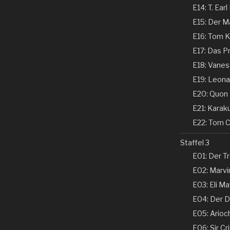
E14: T. Earl
E15: Der Ma
E16: Tom Ke
E17: Das P
E18: Vaness
E19: Leonar
E20: Quon 
E21: Karaku
E22: Tom Co
Staffel 3
E01: Der Tr
E02: Marvin
E03: Eli Ma
E04: Der Ds
E05: Arioch
E06: Sir Cri