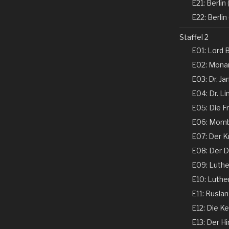
E21: Berlin (
E22: Berlin 
Staffel 2
E01: Lord B
E02: Monar
E03: Dr. Ja
E04: Dr. Li
E05: Die Fr
E06: Momba
E07: Der K
E08: Der De
E09: Luther 
E10: Luther 
E11: Ruslan
E12: Die Ke
E13: Der Hi