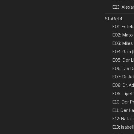
E23: Alexan
Staffel 4
E01: Esteba
E02: Mato 
E03: Miles
E04: Gaia (N
E05: Der Li
E06: Die D
E07: Dr. Ad
E08: Dr. Ad
E09: Lipet
E10: Der Pr
E11: Der Ha
E12: Natali
E13: Isabel