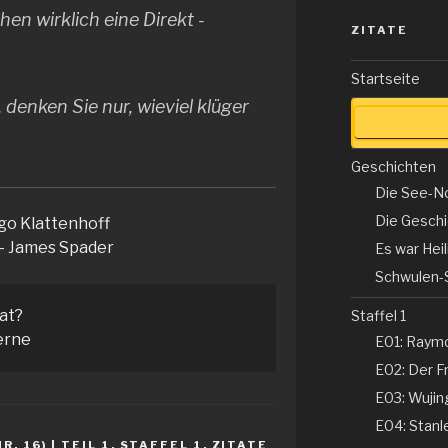
en wirklich eine Direkt -
ZITATE
Startseite
 denken Sie nur, wieviel klüger
Geschichten
Die See-N
Die Gesch
go Klattenhoff
– James Spader
Es war Hei
Schwulen-
tat?
Staffel 1
erne
E01: Raym
E02: Der Fr
E03: Wujing
E04: Stanle
. 16) | TEIL 1
,
STAFFEL 1
,
ZITATE