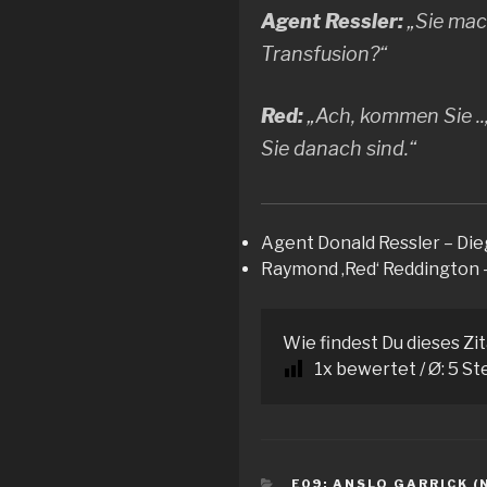
Agent Ressler:
„Sie mach
Transfusion?“
Red:
„Ach, kommen Sie ..,
Sie danach sind.“
Agent Donald Ressler – Die
Raymond ‚Red‘ Reddington 
Wie findest Du dieses Zi
1
x bewertet / Ø:
5
St
KATEGORIEN
E09: ANSLO GARRICK (NR