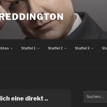
REDDINGTON
chten
Staffel 1
Staffel 2
Staffel 3
Sta
Suche
ch eine direkt ..
nach: