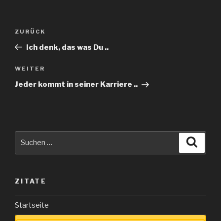
Beitragsnavigation
Vorheriger
ZURÜCK
Beitrag
Ich denk, das was Du ..
Nächster
WEITER
Beitrag
Jeder kommt in seiner Karriere ..
Suche
Suche
nach:
ZITATE
Startseite