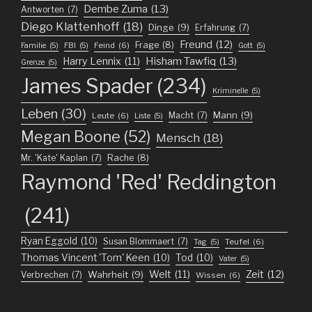
Dembe Zuma
(13)
Antworten
(7)
Diego Klattenhoff
(18)
Dinge
(9)
Erfahrung
(7)
Freund
(12)
Frage
(8)
Feind
(6)
Familie
(5)
FBI
(5)
Gott
(5)
Harry Lennix
(11)
Hisham Tawfiq
(13)
Grenze
(5)
James Spader
(234)
Kriminelle
(5)
Leben
(30)
Mann
(9)
Macht
(7)
Leute
(6)
Liste
(5)
Megan Boone
(52)
Mensch
(18)
Mr. 'Kate' Kaplan
(7)
Rache
(8)
Raymond 'Red' Reddington
(241)
Ryan Eggold
(10)
Susan Blommaert
(7)
Teufel
(6)
Tag
(5)
Thomas Vincent 'Tom' Keen
(10)
Tod
(10)
Vater
(5)
Welt
(11)
Zeit
(12)
Wahrheit
(9)
Verbrechen
(7)
Wissen
(6)