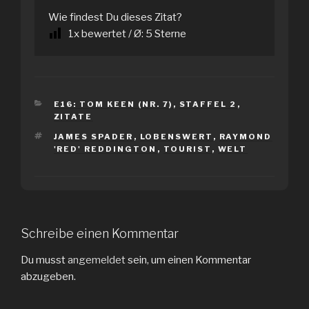
Wie findest Du dieses Zitat?
1
x bewertet / Ø:
5
Sterne
KATEGORIEN
E16: TOM KEEN (NR. 7)
,
STAFFEL 2
,
ZITATE
SCHLAGWÖRTER
JAMES SPADER
,
LOBENSWERT
,
RAYMOND
'RED' REDDINGTON
,
TOURIST
,
WELT
Schreibe einen Kommentar
Du musst
angemeldet
sein, um einen Kommentar
abzugeben.