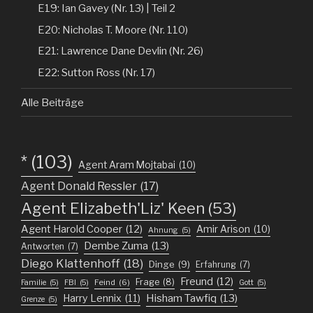
E19: Ian Gavey (Nr. 13) | Teil 2
E20: Nicholas T. Moore (Nr. 110)
E21: Lawrence Dane Devlin (Nr. 26)
E22: Sutton Ross (Nr. 17)
Alle Beiträge
*
(103)
Agent Aram Mojtabai
(10)
Agent Donald Ressler
(17)
Agent Elizabeth'Liz' Keen
(53)
Agent Harold Cooper
(12)
Amir Arison
(10)
Ahnung
(5)
Dembe Zuma
(13)
Antworten
(7)
Diego Klattenhoff
(18)
Dinge
(9)
Erfahrung
(7)
Freund
(12)
Frage
(8)
Feind
(6)
Familie
(5)
FBI
(5)
Gott
(5)
Harry Lennix
(11)
Hisham Tawfiq
(13)
Grenze
(5)