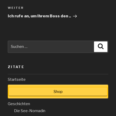
Nächster
WEITER
Beitrag
Ich rufe an, um Ihrem Boss den ..
Suche
Suche
nach:
ZITATE
Startseite
Shop
Geschichten
Die See-Nomadin