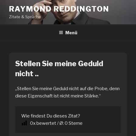
Zum
RAYMOND REDDINGTON
Inhalt
Zitate & Sprüche
springen
Menü
Stellen Sie meine Geduld
nicht ..
„Stellen Sie meine Geduld nicht auf die Probe, denn
diese Eigenschaft ist nicht meine Stärke.“
Wie findest Du dieses Zitat?
0
x bewertet / Ø:
0
Sterne