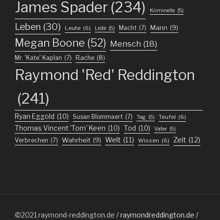
James Spader
(234)
Kriminelle
(5)
Leben
(30)
Mann
(9)
Macht
(7)
Leute
(6)
Liste
(5)
Megan Boone
(52)
Mensch
(18)
Mr. 'Kate' Kaplan
(7)
Rache
(8)
Raymond 'Red' Reddington
(241)
Ryan Eggold
(10)
Susan Blommaert
(7)
Teufel
(6)
Tag
(5)
Thomas Vincent 'Tom' Keen
(10)
Tod
(10)
Vater
(5)
Welt
(11)
Zeit
(12)
Wahrheit
(9)
Verbrechen
(7)
Wissen
(6)
©2021
raymond-reddington.de
/ raymondreddington.de /