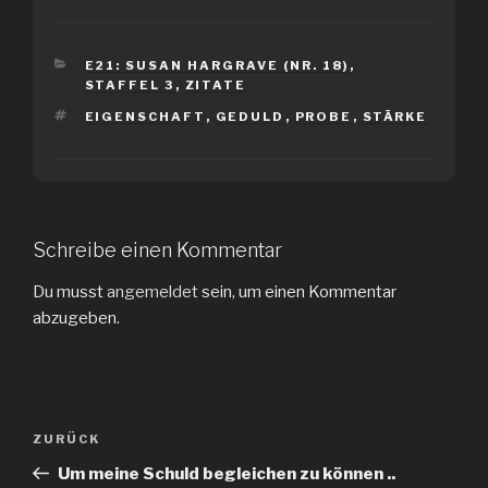
KATEGORIEN
E21: SUSAN HARGRAVE (NR. 18)
,
STAFFEL 3
,
ZITATE
SCHLAGWÖRTER
EIGENSCHAFT
,
GEDULD
,
PROBE
,
STÄRKE
Schreibe einen Kommentar
Du musst
angemeldet
sein, um einen Kommentar
abzugeben.
Beitragsnavigation
Vorheriger
ZURÜCK
Beitrag
Um meine Schuld begleichen zu können ..