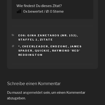
Wie findest Du dieses Zitat?
0
x bewertet / Ø:
0
Sterne
KATEGORIEN
E06: GINA ZANETAKOS (NR. 152)
,
STAFFEL 1
,
ZITATE
SCHLAGWÖRTER
*
,
CHEERLEADER
,
ENDZONE
,
JAMES
SPADER
,
QUICKIE
,
RAYMOND 'RED'
REDDINGTON
Schreibe einen Kommentar
Du musst
angemeldet
sein, um einen Kommentar
abzugeben.