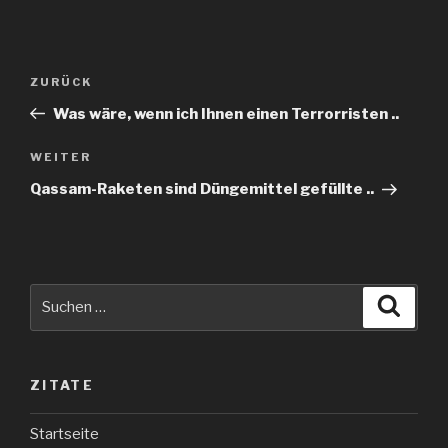
Beitragsnavigation
Vorheriger
ZURÜCK
Beitrag
Was wäre, wenn ich Ihnen einen Terrorristen ..
Nächster
WEITER
Beitrag
Qassam-Raketen sind Düngemittel gefüllte ..
Suche
Suche
nach:
ZITATE
Startseite