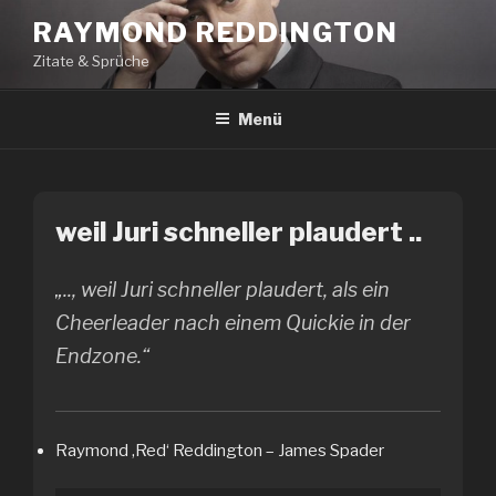
Zum
RAYMOND REDDINGTON
Inhalt
Zitate & Sprüche
springen
Menü
weil Juri schneller plaudert ..
„.., weil Juri schneller plaudert, als ein
Cheerleader nach einem Quickie in der
Endzone.“
Raymond ‚Red‘ Reddington – James Spader