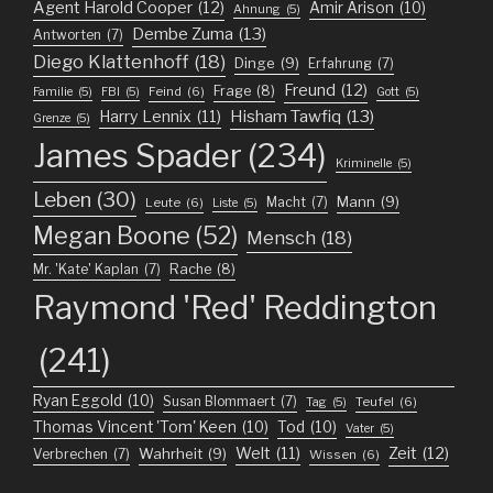
Agent Harold Cooper
(12)
Amir Arison
(10)
Ahnung
(5)
Dembe Zuma
(13)
Antworten
(7)
Diego Klattenhoff
(18)
Dinge
(9)
Erfahrung
(7)
Freund
(12)
Frage
(8)
Feind
(6)
Familie
(5)
FBI
(5)
Gott
(5)
Harry Lennix
(11)
Hisham Tawfiq
(13)
Grenze
(5)
James Spader
(234)
Kriminelle
(5)
Leben
(30)
Mann
(9)
Macht
(7)
Leute
(6)
Liste
(5)
Megan Boone
(52)
Mensch
(18)
Mr. 'Kate' Kaplan
(7)
Rache
(8)
Raymond 'Red' Reddington
(241)
Ryan Eggold
(10)
Susan Blommaert
(7)
Teufel
(6)
Tag
(5)
Thomas Vincent 'Tom' Keen
(10)
Tod
(10)
Vater
(5)
Welt
(11)
Zeit
(12)
Wahrheit
(9)
Verbrechen
(7)
Wissen
(6)