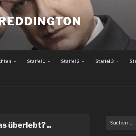
REDDINGTON
chten
Staffel 1
Staffel 2
Staffel 3
Sta
Suche
s überlebt? ..
nach: