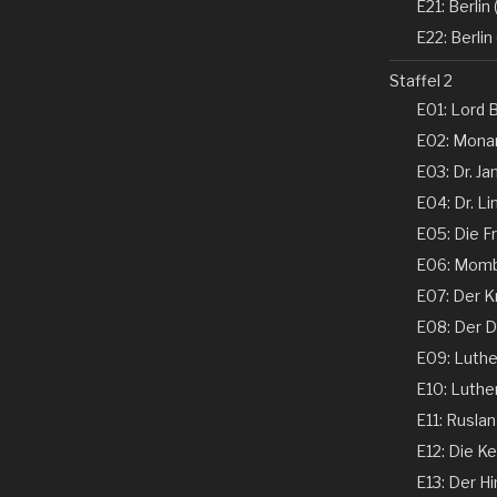
E21: Berlin (
E22: Berlin 
Staffel 2
E01: Lord B
E02: Monar
E03: Dr. Ja
E04: Dr. Li
E05: Die Fr
E06: Momba
E07: Der K
E08: Der De
E09: Luther 
E10: Luther 
E11: Ruslan
E12: Die Ke
E13: Der Hi