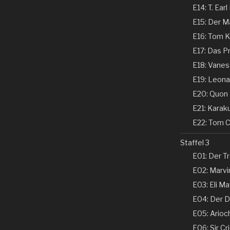
E14: T. Earl
E15: Der Ma
E16: Tom Ke
E17: Das P
E18: Vaness
E19: Leonar
E20: Quon 
E21: Karaku
E22: Tom Co
Staffel 3
E01: Der Tr
E02: Marvin
E03: Eli Ma
E04: Der Ds
E05: Arioch
E06: Sir Cri