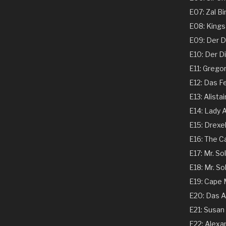
E07: Zal Bi
E08: Kings 
E09: Der Dir
E10: Der Dir
E11: Gregor
E12: Das Fe
E13: Alistai
E14: Lady A
E15: Drexel
E16: The C
E17: Mr. Sol
E18: Mr. Sol
E19: Cape
E20: Das A
E21: Susan 
E22: Alexand