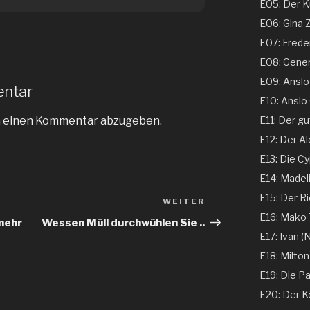
E05: Der Ku
E06: Gina 
E07: Freder
E08: Genera
E09: Anslo G
entar
E10: Anslo G
E11: Der gu
m einen Kommentar abzugeben.
E12: Der Al
E13: Die Cy
E14: Madeli
E15: Der Ri
WEITER
Nächster
E16: Mako T
Beitrag
mehr
Wessen Müll durchwühlen Sie ..
E17: Ivan (N
E18: Milton
E19: Die Pa
E20: Der K