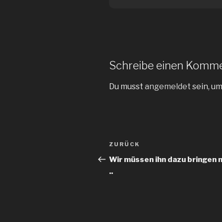
Schreibe einen Komm
Du musst
angemeldet
sein, u
Beitragsnavigation
Vorheriger
ZURÜCK
Beitrag
Wir müssen ihn dazu bringen 
..