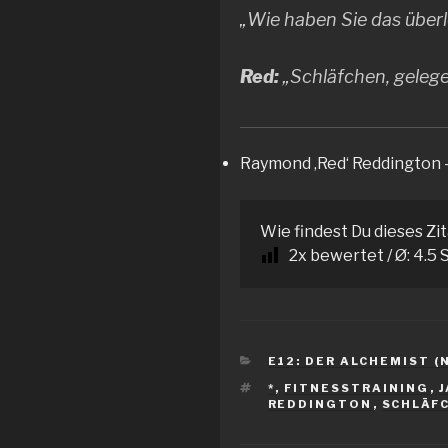
„Wie haben Sie das überl
Red:
„Schläfchen, gelege
Raymond ‚Red‘ Reddington 
Wie findest Du dieses Zi
2
x bewertet / Ø:
4.5
S
KATEGORIEN
E12: DER ALCHEMIST (N
SCHLAGWÖRTER
*
,
FITNESSTRAINING
,
REDDINGTON
,
SCHLÄF