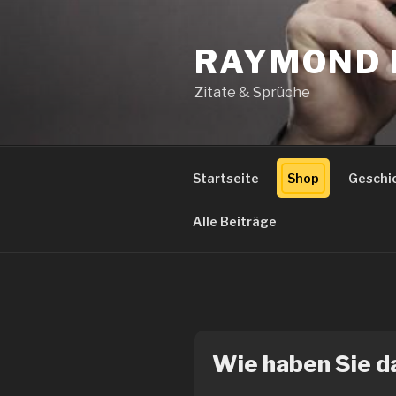
Zum
Inhalt
RAYMOND 
springen
Zitate & Sprüche
Startseite
Shop
Geschi
Alle Beiträge
Wie haben Sie da