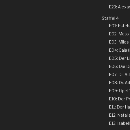
E23: Alexan
Staffel 4
E01: Esteba
E02: Mato 
E03: Miles
E04: Gaia (N
E05: Der Li
E06: Die D
E07: Dr. Ad
E08: Dr. Ad
E09: Lipet
E10: Der Pr
E11: Der Ha
E12: Natali
E13: Isabel