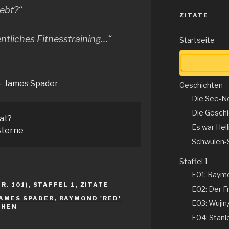
ebt?“
ZITATE
ntliches Fitnesstraining…“
Startseite
– James Spader
Geschichten
Die See-N
Die Gesch
tat?
Es war Hei
terne
Schwulen-
Staffel 1
E01: Raym
R. 101)
,
STAFFEL 1
,
ZITATE
E02: Der Fr
JAMES SPADER
,
RAYMOND 'RED'
E03: Wujing
CHEN
E04: Stanle