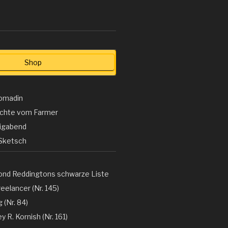
Shop
omadin
ichte vom Farmer
ligabend
Sketsch
ond Reddingtons schwarze Liste
eelancer (Nr. 145)
 (Nr. 84)
y R. Kornish (Nr. 161)