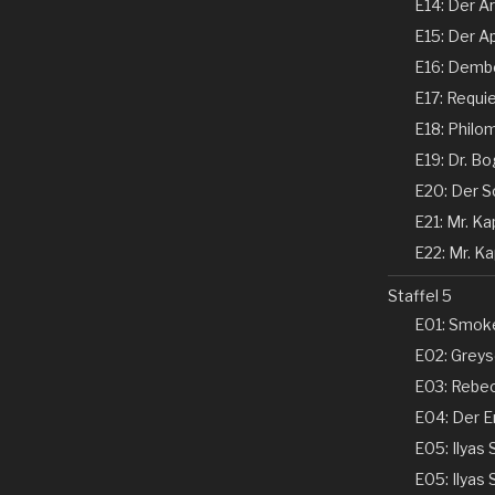
E14: Der Ar
E15: Der Ap
E16: Dembe
E17: Requi
E18: Philom
E19: Dr. Bo
E20: Der Sc
E21: Mr. Kap
E22: Mr. Kap
Staffel 5
E01: Smoke
E02: Greyso
E03: Rebecc
E04: Der En
E05: Ilyas 
E05: Ilyas 