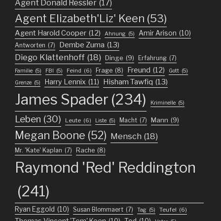
Agent Donald Ressler
(17)
Agent Elizabeth'Liz' Keen
(53)
Agent Harold Cooper
(12)
Amir Arison
(10)
Ahnung
(5)
Dembe Zuma
(13)
Antworten
(7)
Diego Klattenhoff
(18)
Dinge
(9)
Erfahrung
(7)
Freund
(12)
Frage
(8)
Feind
(6)
Familie
(5)
FBI
(5)
Gott
(5)
Harry Lennix
(11)
Hisham Tawfiq
(13)
Grenze
(5)
James Spader
(234)
Kriminelle
(5)
Leben
(30)
Mann
(9)
Macht
(7)
Leute
(6)
Liste
(5)
Megan Boone
(52)
Mensch
(18)
Mr. 'Kate' Kaplan
(7)
Rache
(8)
Raymond 'Red' Reddington
(241)
Ryan Eggold
(10)
Susan Blommaert
(7)
Teufel
(6)
Tag
(5)