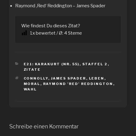
Raymond ‚Red‘ Reddington – James Spader
Wie findest Du dieses Zitat?
1
x bewertet / Ø:
4
Sterne
KATEGORIEN
E21: KARAKURT (NR. 55)
,
STAFFEL 2
,
ZITATE
SCHLAGWÖRTER
CONNOLLY
,
JAMES SPADER
,
LEBEN
,
MORAL
,
RAYMOND 'RED' REDDINGTON
,
WAHL
Schreibe einen Kommentar