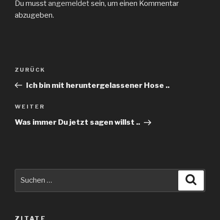
Du musst
angemeldet
sein, um einen Kommentar
abzugeben.
Beitragsnavigation
Vorheriger
ZURÜCK
Beitrag
Ich bin mit heruntergelassener Hose ..
Nächster
WEITER
Beitrag
Was immer Du jetzt sagen willst ..
Suche
Suche
nach:
ZITATE